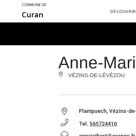
COMMUNE DE
DÉCOUVRIR
Curan
Anne-Mari
VÉZINS-DE-LÉVÉZOU
Plampuech, Vézins-de
Tel.
565724410
annejalbert@orange.fr