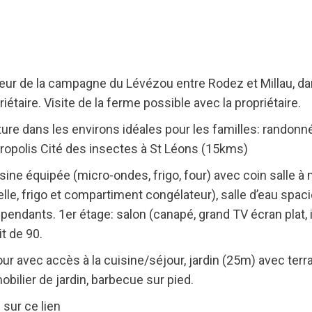
coeur de la campagne du Lévézou entre Rodez et Millau, 
iétaire. Visite de la ferme possible avec la propriétaire.
re dans les environs idéales pour les familles: randonné
cropolis Cité des insectes à St Léons (15kms)
ine équipée (micro-ondes, frigo, four) avec coin salle à
selle, frigo et compartiment congélateur), salle d’eau s
pendants. 1er étage: salon (canapé, grand TV écran plat,
it de 90.
cour avec accès à la cuisine/séjour, jardin (25m) avec te
mobilier de jardin, barbecue sur pied.
 sur ce lien