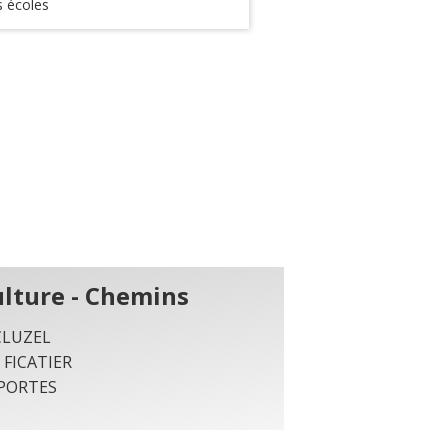
s écoles
ulture - Chemins
 CLUZEL
e FICATIER
 PORTES