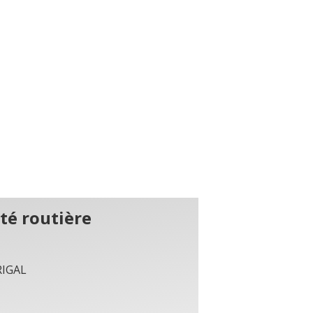
té routière
RIGAL