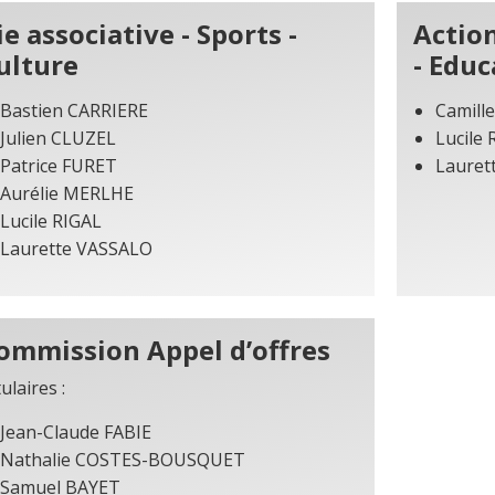
ie associative - Sports -
Action
ulture
- Educ
Bastien CARRIERE
Camill
Julien CLUZEL
Lucile 
Patrice FURET
Lauret
Aurélie MERLHE
Lucile RIGAL
Laurette VASSALO
ommission Appel d’offres
tulaires :
Jean-Claude FABIE
Nathalie COSTES-BOUSQUET
Samuel BAYET