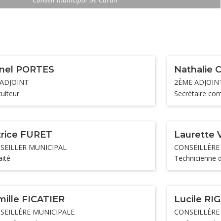
onel PORTES
Nathalie
 ADJOINT
2ÈME ADJOIN
culteur
Secrétaire co
trice FURET
Laurette
SEILLER MUNICIPAL
CONSEILLÈRE
aité
Technicienne d
ille FICATIER
Lucile RI
SEILLÈRE MUNICIPALE
CONSEILLÈRE