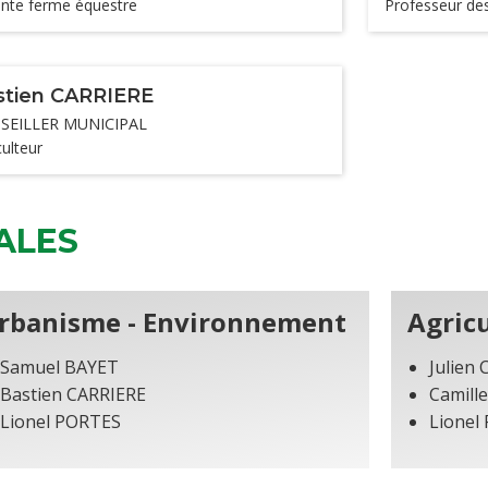
nte ferme équestre
Professeur de
stien CARRIERE
SEILLER MUNICIPAL
culteur
ALES
rbanisme - Environnement
Agric
Samuel BAYET
Julien
Bastien CARRIERE
Camill
Lionel PORTES
Lionel