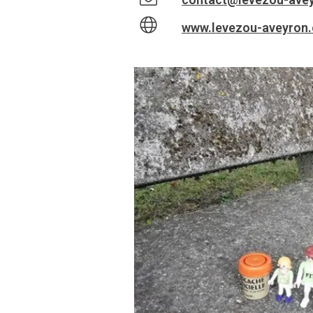
www.levezou-aveyron