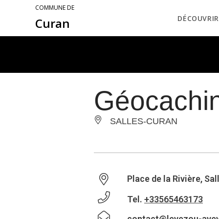
COMMUNE DE
DÉCOUVRIR
Curan
Géocachin
SALLES-CURAN
Place de la Rivière, Sa
Tel.
+33565463173
contact@levezou-ave